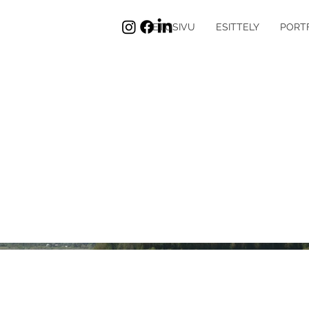
ETUSIVU
ESITTELY
PORT